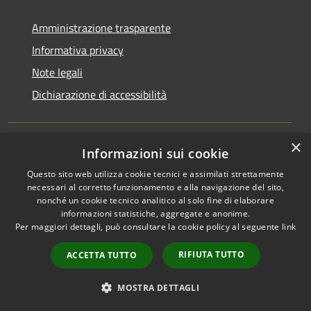
Amministrazione trasparente
Informativa privacy
Note legali
Dichiarazione di accessibilità
×
Informazioni sui cookie
RSS
Copyright © 2026 • Comune di
Questo sito web utilizza cookie tecnici e assimilati strettamente
Accessibilità
San Martino di Venezze •
necessari al corretto funzionamento e alla navigazione del sito,
Privacy
Municipium
Powered by
•
nonché un cookie tecnico analitico al solo fine di elaborare
Cookie
Accesso redazione
informazioni statistiche, aggregate e anonime.
Per maggiori dettagli, può consultare la cookie policy al seguente
link
Mappa del sito
Cloud Office
RIFIUTA TUTTO
ACCETTA TUTTO
Portale dipendenti
Intranet 10
MOSTRA DETTAGLI