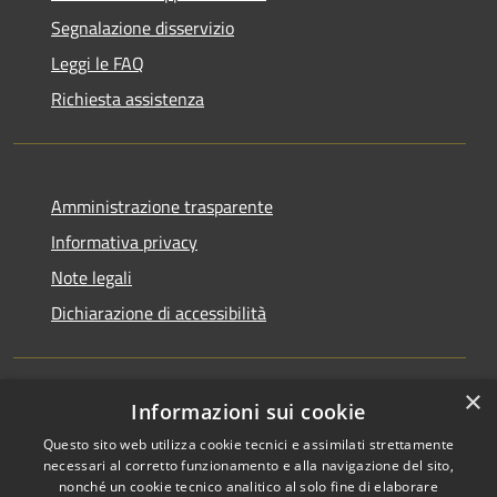
Segnalazione disservizio
Leggi le FAQ
Richiesta assistenza
Amministrazione trasparente
Informativa privacy
Note legali
Dichiarazione di accessibilità
×
Informazioni sui cookie
RSS
Copyright © 2026 • Comune di
Questo sito web utilizza cookie tecnici e assimilati strettamente
Accessibilità
San Martino di Venezze •
necessari al corretto funzionamento e alla navigazione del sito,
Privacy
Municipium
Powered by
•
nonché un cookie tecnico analitico al solo fine di elaborare