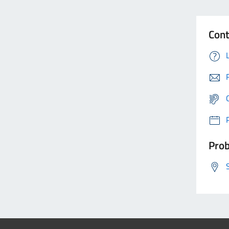
Cont
Prob