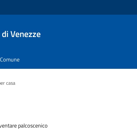
 di Venezze
il Comune
per casa
iventare palcoscenico