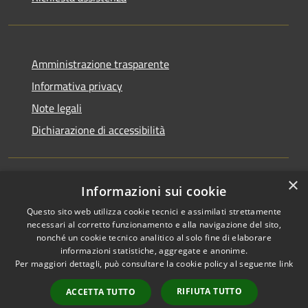
Amministrazione trasparente
Informativa privacy
Note legali
Dichiarazione di accessibilità
×
Informazioni sui cookie
RSS
Copyright © 2026 • Comune di
Questo sito web utilizza cookie tecnici e assimilati strettamente
Accessibilità
San Martino di Venezze •
necessari al corretto funzionamento e alla navigazione del sito,
Privacy
Municipium
Powered by
•
nonché un cookie tecnico analitico al solo fine di elaborare
Cookie
Accesso redazione
informazioni statistiche, aggregate e anonime.
Mappa del sito
Per maggiori dettagli, può consultare la cookie policy al seguente
link
Cloud Office
RIFIUTA TUTTO
ACCETTA TUTTO
Portale dipendenti