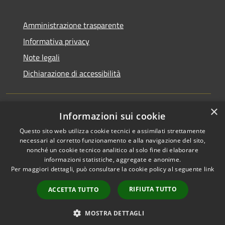
Amministrazione trasparente
Informativa privacy
Note legali
Dichiarazione di accessibilità
×
Informazioni sui cookie
RSS
Copyright © 2026 • Comune di
Questo sito web utilizza cookie tecnici e assimilati strettamente
Accessibilità
San Martino di Venezze •
necessari al corretto funzionamento e alla navigazione del sito,
Privacy
Municipium
Powered by
•
nonché un cookie tecnico analitico al solo fine di elaborare
Cookie
Accesso redazione
informazioni statistiche, aggregate e anonime.
Per maggiori dettagli, può consultare la cookie policy al seguente
link
Mappa del sito
Cloud Office
RIFIUTA TUTTO
ACCETTA TUTTO
Portale dipendenti
Intranet 10
MOSTRA DETTAGLI