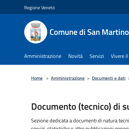
Salta al contenuto principale
Regione Veneto
Comune di San Martino
Amministrazione
Novità
Servizi
Vivere 
Home
>
Amministrazione
>
Documenti e dati
Documento (tecnico) di 
Sezione dedicata a documenti di natura tecnica
servizi, statistiche e altre pubblicazioni gener