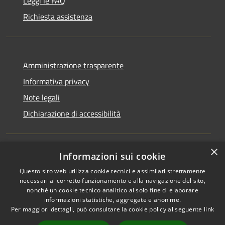
Leggi le FAQ
Richiesta assistenza
Amministrazione trasparente
Informativa privacy
Note legali
Dichiarazione di accessibilità
×
Informazioni sui cookie
RSS
Copyright © 2026 • Comune di
Questo sito web utilizza cookie tecnici e assimilati strettamente
Accessibilità
San Martino di Venezze •
necessari al corretto funzionamento e alla navigazione del sito,
Privacy
Municipium
Powered by
•
nonché un cookie tecnico analitico al solo fine di elaborare
Cookie
Accesso redazione
informazioni statistiche, aggregate e anonime.
Per maggiori dettagli, può consultare la cookie policy al seguente
link
Mappa del sito