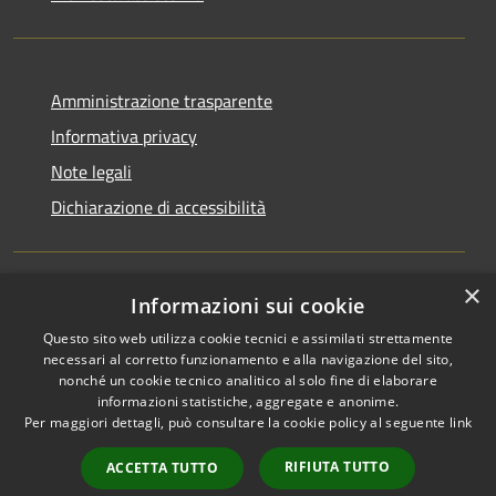
Amministrazione trasparente
Informativa privacy
Note legali
Dichiarazione di accessibilità
×
Informazioni sui cookie
RSS
Copyright © 2026 • Comune di
Questo sito web utilizza cookie tecnici e assimilati strettamente
Accessibilità
San Martino di Venezze •
necessari al corretto funzionamento e alla navigazione del sito,
Privacy
Municipium
Powered by
•
nonché un cookie tecnico analitico al solo fine di elaborare
Cookie
Accesso redazione
informazioni statistiche, aggregate e anonime.
Mappa del sito
Per maggiori dettagli, può consultare la cookie policy al seguente
link
Cloud Office
RIFIUTA TUTTO
ACCETTA TUTTO
Portale dipendenti