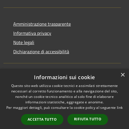
Amministrazione trasparente
Informativa privacy
Note legali
Dichiarazione di accessibilità
×
Informazioni sui cookie
RSS
Copyright © 2026 • Comune di
Questo sito web utilizza cookie tecnici e assimilati strettamente
Accessibilità
San Martino di Venezze •
necessari al corretto funzionamento e alla navigazione del sito,
Privacy
Municipium
Powered by
•
nonché un cookie tecnico analitico al solo fine di elaborare
Cookie
Accesso redazione
informazioni statistiche, aggregate e anonime.
Mappa del sito
Per maggiori dettagli, può consultare la cookie policy al seguente
link
Cloud Office
RIFIUTA TUTTO
ACCETTA TUTTO
Portale dipendenti