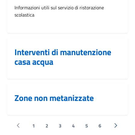
Informazioni utili sul servizio di ristorazione
scolastica
Interventi di manutenzione
casa acqua
Zone non metanizzate
1
2
3
4
5
6
Pagina precedente
Successi