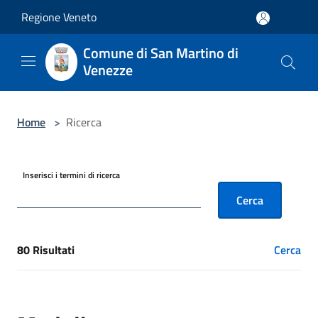
Salta al contenuto principale
Regione Veneto
Comune di San Martino di
Venezze
Home
>
Ricerca
Inserisci i termini di ricerca
Cerca
80 Risultati
Cerca
[results] Risultati