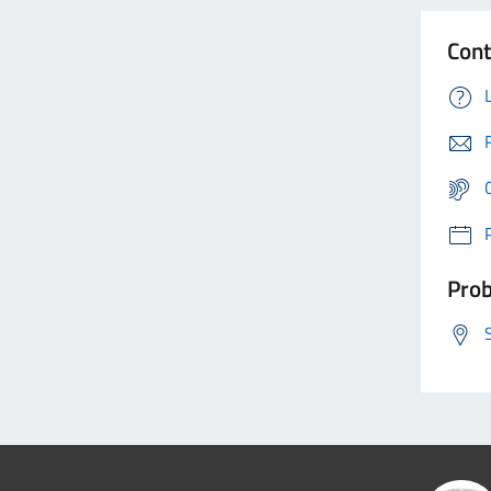
Cont
Prob