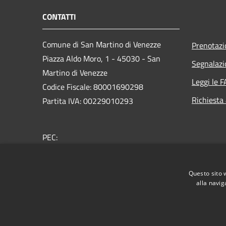
CONTATTI
Comune di San Martino di Venezze
Prenotaz
Piazza Aldo Moro, 1 - 45030 - San
Segnalazi
Martino di Venezze
Leggi le 
Codice Fiscale: 80001690298
Richiesta
Partita IVA: 00229010293
PEC:
segreteria@pec.comune.sanmartinodivenezze.ro.it
Centralino Unico: +39 0425 99048
Questo sito 
alla navig
RSS
Accessibilità
Privacy
Cookie
Mappa de