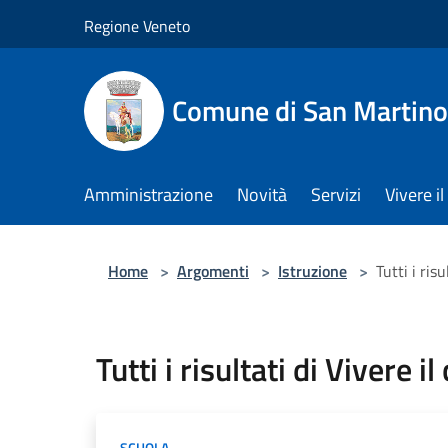
Salta al contenuto principale
Regione Veneto
Comune di San Martino
Amministrazione
Novità
Servizi
Vivere 
Home
>
Argomenti
>
Istruzione
>
Tutti i ris
Tutti i risultati di Vivere i
SCUOLA