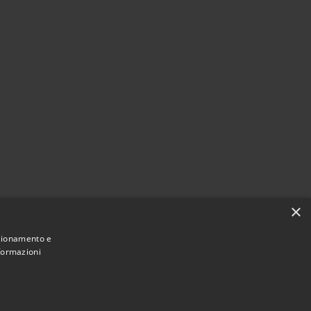
×
nzionamento e
nformazioni
Municipium