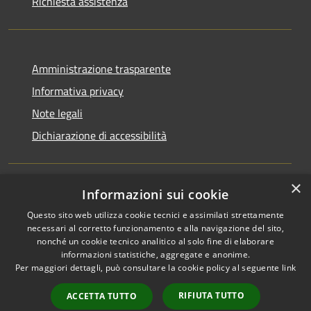
Richiesta assistenza
Amministrazione trasparente
Informativa privacy
Note legali
Dichiarazione di accessibilità
×
Informazioni sui cookie
RSS
Copyright © 2026 • Comune di
Questo sito web utilizza cookie tecnici e assimilati strettamente
Accessibilità
San Martino di Venezze •
necessari al corretto funzionamento e alla navigazione del sito,
Privacy
Municipium
Powered by
•
nonché un cookie tecnico analitico al solo fine di elaborare
Cookie
Accesso redazione
informazioni statistiche, aggregate e anonime.
Per maggiori dettagli, può consultare la cookie policy al seguente
link
Mappa del sito
Cloud Office
RIFIUTA TUTTO
ACCETTA TUTTO
Portale dipendenti