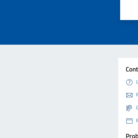
Cont
Prob