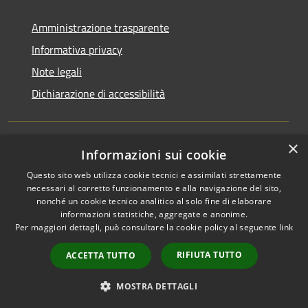
Amministrazione trasparente
Informativa privacy
Note legali
Dichiarazione di accessibilità
×
Informazioni sui cookie
RSS
Copyright © 2026 • Comune di
Questo sito web utilizza cookie tecnici e assimilati strettamente
Accessibilità
San Martino di Venezze •
necessari al corretto funzionamento e alla navigazione del sito,
Privacy
Municipium
Powered by
•
nonché un cookie tecnico analitico al solo fine di elaborare
Cookie
Accesso redazione
informazioni statistiche, aggregate e anonime.
Mappa del sito
Per maggiori dettagli, può consultare la cookie policy al seguente
link
Cloud Office
RIFIUTA TUTTO
ACCETTA TUTTO
Portale dipendenti
Intranet 10
MOSTRA DETTAGLI