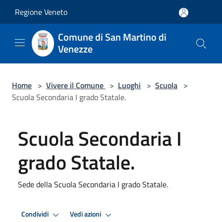
Salta al contenuto principale
Regione Veneto
Comune di San Martino di
Venezze
Home
>
Vivere il Comune
>
Luoghi
>
Scuola
>
Scuola Secondaria I grado Statale.
Scuola Secondaria I
grado Statale.
Sede della Scuola Secondaria I grado Statale.
Condividi
Vedi azioni