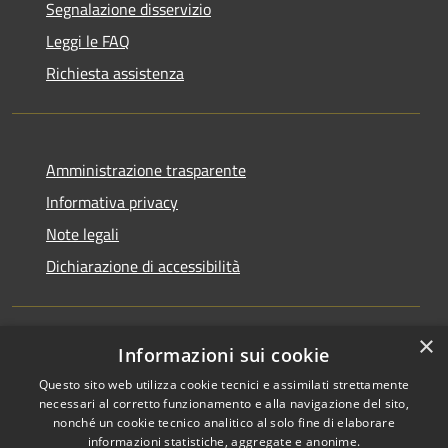
Segnalazione disservizio
Leggi le FAQ
Richiesta assistenza
Amministrazione trasparente
Informativa privacy
Note legali
Dichiarazione di accessibilità
×
Informazioni sui cookie
RSS
Copyright © 2026 • Comune di
Questo sito web utilizza cookie tecnici e assimilati strettamente
Accessibilità
San Martino di Venezze •
necessari al corretto funzionamento e alla navigazione del sito,
Privacy
Municipium
Powered by
•
nonché un cookie tecnico analitico al solo fine di elaborare
Cookie
Accesso redazione
informazioni statistiche, aggregate e anonime.