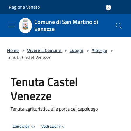
Salta al contenuto principale
Regione Veneto
Comune di San Martino di
Venezze
Home
>
Vivere il Comune
>
Luoghi
>
Albergo
>
Tenuta Castel Venezze
Tenuta Castel
Venezze
Tenuta agrituristica alle porte del capoluogo
Condividi
Vedi azioni