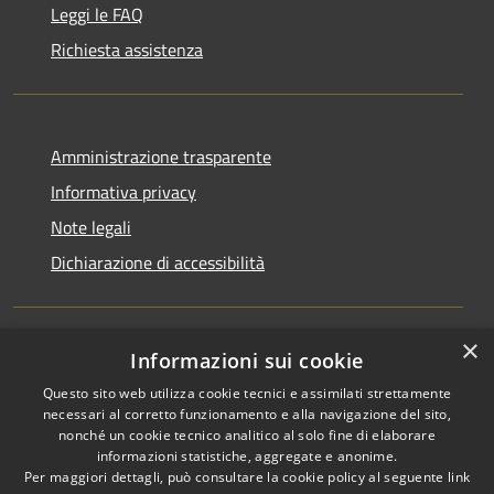
Leggi le FAQ
Richiesta assistenza
Amministrazione trasparente
Informativa privacy
Note legali
Dichiarazione di accessibilità
×
Informazioni sui cookie
RSS
Copyright © 2026 • Comune di
Questo sito web utilizza cookie tecnici e assimilati strettamente
Accessibilità
San Martino di Venezze •
necessari al corretto funzionamento e alla navigazione del sito,
Privacy
Municipium
Powered by
•
nonché un cookie tecnico analitico al solo fine di elaborare
Cookie
Accesso redazione
informazioni statistiche, aggregate e anonime.
Mappa del sito
Per maggiori dettagli, può consultare la cookie policy al seguente
link