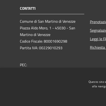
CONTATTI
Comune di San Martino di Venezze
Prenotaz
Piazza Aldo Moro, 1 - 45030 - San
Segnalazi
Martino di Venezze
Leggi le 
Codice Fiscale: 80001690298
Richiesta
Partita IVA: 00229010293
PEC:
segreteria@pec.comune.sanmartinodivenezze.ro.it
Centralino Unico: +39 0425 99048
Questo sito 
alla navig