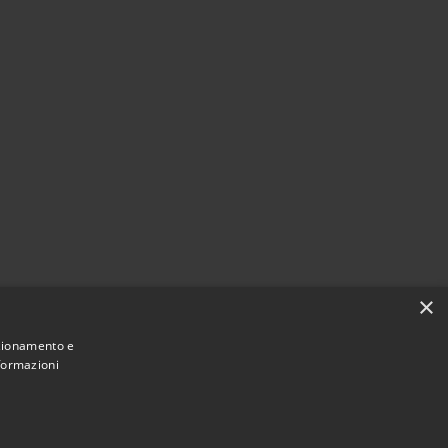
×
nzionamento e
nformazioni