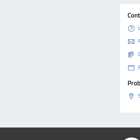
Cont
Prob