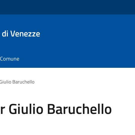
 di Venezze
il Comune
Giulio Baruchello
 Giulio Baruchello