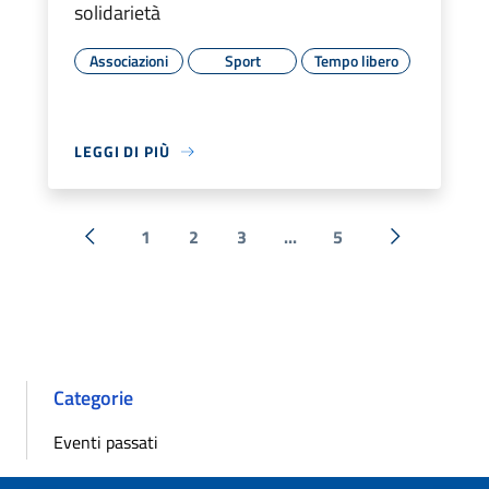
solidarietà
Associazioni
Sport
Tempo libero
LEGGI DI PIÙ
1
2
3
...
5
« Precedente
Successiva 
Categorie
Eventi passati